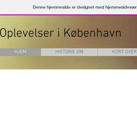
Denne hjemmeside er designet med hjemmesideværk
Oplevelser i København
HJEM
HISTORIE OM
KORT OVE