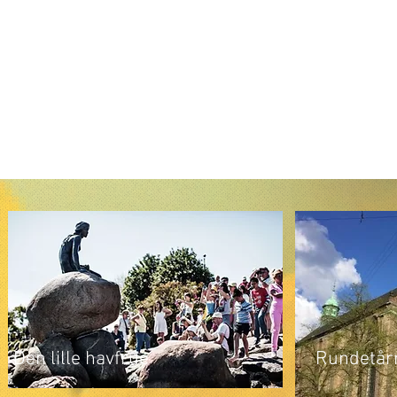
Den lille havfrue
Rundetår