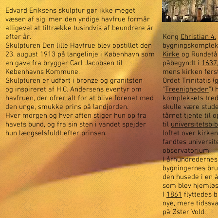
Edvard Eriksens skulptur gør ikke meget
væsen af sig, men den yndige havfrue formår
alligevel at tiltrække tusindvis af beundrere år
efter år.
Kong
Christian 4.
Skulpturen Den lille Havfrue blev opstillet den
bygningskomplek
23. august 1913 på langelinje i København som
Kirke
og Rundetår
en gave fra brygger Carl Jacobsen til
påbegyndt i
1637
Københavns Kommune.
mens kirken førs
Skulpturen er udført i bronze og granitsten
Ordet Trinitatis (g
og inspireret af
H.C. Andersens
eventyr om
"
Treenigheden
") 
havfruen, der ofrer alt for at blive forenet med
kompleksets tred
den unge, smukke prins på landjorden.
skulle være stude
Hver morgen og hver aften stiger hun op fra
tårnet tjente til 
havets bund, og fra sin sten i vandet spejder
til
universitetsbib
hun længselsfuldt efter prinsen.
loftet over kirke
fandtes universi
observatorium.
I århundredernes 
bygningernes bru
den husede i en 
som blev hjemløs
I
1861
flyttedes b
nye, mere tidssv
på Øster Vold.